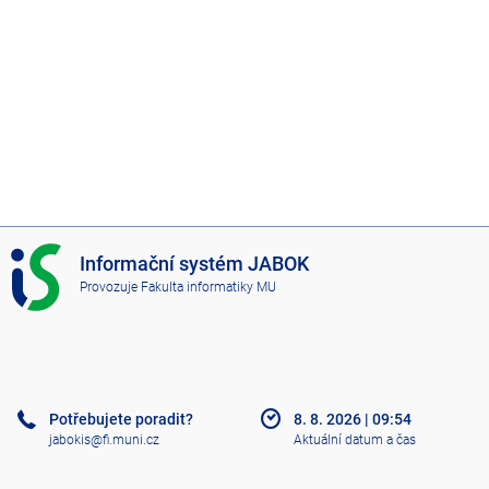
I
Informační systém JABOK
S
Provozuje
Fakulta informatiky MU
J
A
B
O
K
Potřebujete poradit?
8. 8. 2026
|
09:54
jabokis@fi.muni.cz
Aktuální datum a čas