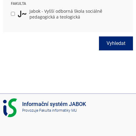
FAKULTA
Jabok - Vyšší odborná škola sociálně
pedagogická a teologická
Vyhledat
I
Informační systém JABOK
S
Provozuje
Fakulta informatiky MU
J
A
B
O