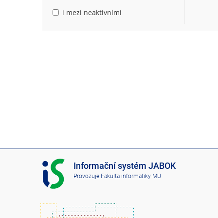
i mezi neaktivními
I
Informační systém JABOK
S
Provozuje
Fakulta informatiky MU
J
A
B
O