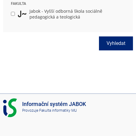
FAKULTA
Jabok - Vyšší odborná škola sociálně
pedagogická a teologická
Vyhledat
I
Informační systém JABOK
S
Provozuje
Fakulta informatiky MU
J
A
B
O