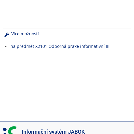
e
n
u
Více možností
na předmět X2101 Odborná praxe informativní III
I
Informační systém JABOK