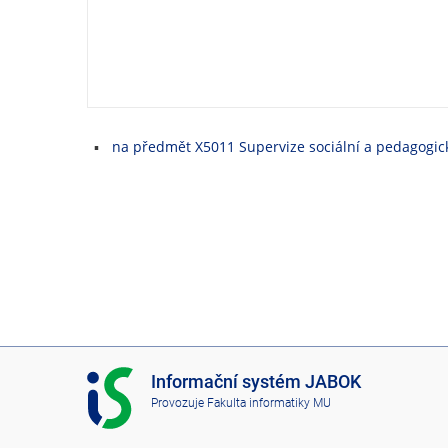
e
n
u
na předmět X5011 Supervize sociální a pedagogick
I
Informační systém JABOK
S
Provozuje
Fakulta informatiky MU
J
A