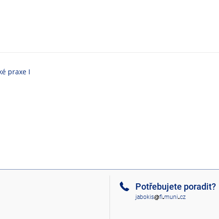
é praxe I
Potřebujete poradit?
jabokis
f
mu
n
i
cz