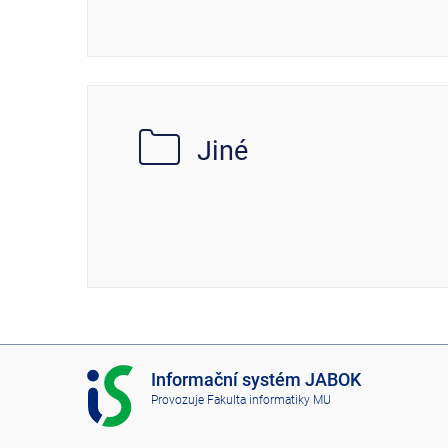
Jiné
I
Informační systém JABOK
S
Provozuje
Fakulta informatiky MU
J
A