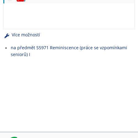
e
n
u
Více možností
na předmět S5971 Reminiscence (práce se vzpomínkami
seniorů) I