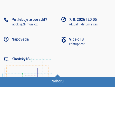
B
O
K
Potřebujete poradit?
7. 8. 2026
|
20:05
jabokis@fi.muni.cz
Aktuální datum a čas
Nápověda
Více o IS
Přístupnost
Klasický IS
Nahoru