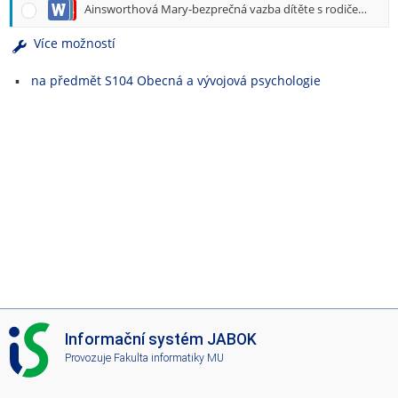
Ainsworthová Mary-bezprečná vazba dítěte s rodičem-experiment
Více možností
na předmět S104 Obecná a vývojová psychologie
I
Informační systém JABOK
S
Provozuje
Fakulta informatiky MU
J
A