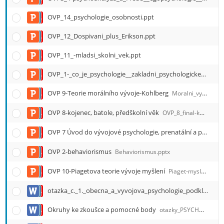
e
n
OVP_14_psychologie_osobnosti.ppt
u
OVP_12_Dospivani_plus_Erikson.ppt
OVP_11_-mladsi_skolni_vek.ppt
OVP_1-_co_je_psychologie__zakladni_psychologicke_smery.ppt
OVP 9-Teorie morálního vývoje-Kohlberg
Moralni_vyvoj.ppt
OVP 8-kojenec, batole, předškolní věk
OVP_8_final-kojenec__batole__predskolni_vek.ppt
OVP 7 Úvod do vývojové psychologie, prenatální a perinatální období
OVP 2-behaviorismus
Behaviorismus.pptx
OVP 10-Piagetova teorie vývoje myšlení
Piaget-mysleni.pptx
otazka_c._1._obecna_a_vyvojova_psychologie_podklady_pro_studenty.docx
Okruhy ke zkoušce a pomocné body
otazky_PSYCHOLOGIE_2013.doc