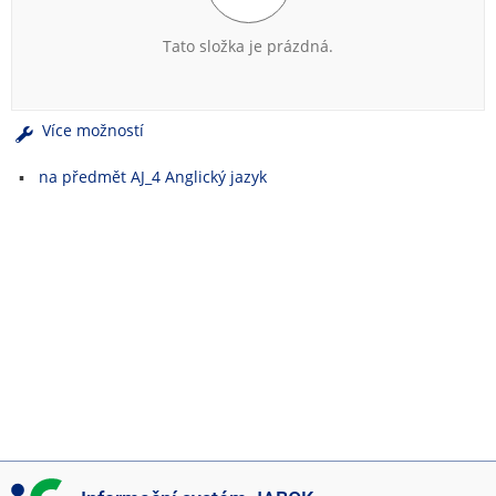
e
n
Tato složka je prázdná.
u
Více možností
na předmět AJ_4 Anglický jazyk
I