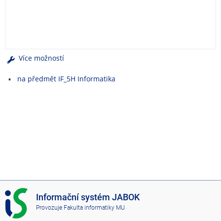
e
n
u
Více možností
na předmět IF_5H Informatika
I
Informační systém JABOK
S
Provozuje
Fakulta informatiky MU
J