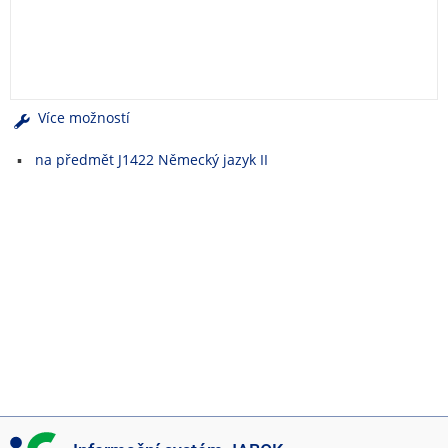
e
n
u
Více možností
na předmět J1422 Německý jazyk II
I