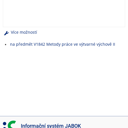
e
n
u
Více možností
na předmět V1842 Metody práce ve výtvarné výchově II
I
Informační systém JABOK