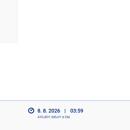
z
i
t
i
k
o
n
y
8. 8. 2026
|
03:59
Aktuální datum a čas