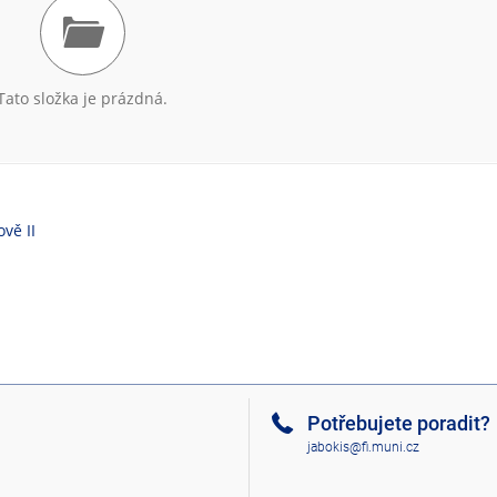
Tato složka je prázdná.
vě II
Potřebujete poradit?
jabokis@fi.muni.cz