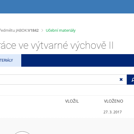
>
 předmětu JABOK:
V1842
Učební materiály
ce ve výtvarné výchově II
TERIÁLY
VLOŽIL
VLOŽENO
27. 3. 2017