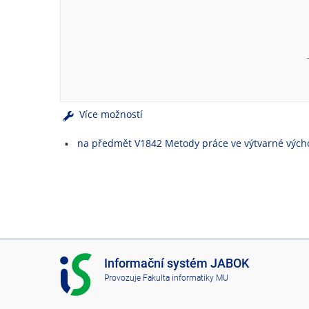
e
n
u
Více možností
na předmět V1842 Metody práce ve výtvarné výcho
I
Informační systém JABOK
S
Provozuje
Fakulta informatiky MU
J
A