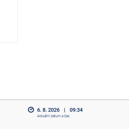
z
i
t
i
k
o
n
y
6. 8. 2026
|
09:34
Aktuální datum a čas