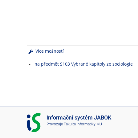
e
n
u
Více možností
na předmět S103 Vybrané kapitoly ze sociologie
I
Informační systém JABOK
S
Provozuje
Fakulta informatiky MU
J
A