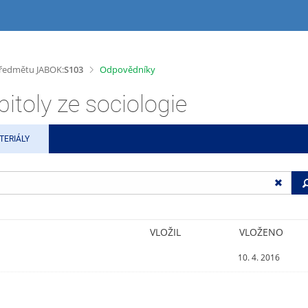
>
 předmětu JABOK:
S103
Odpovědníky
toly ze sociologie
TERIÁLY
VLOŽIL
VLOŽENO
10. 4. 2016