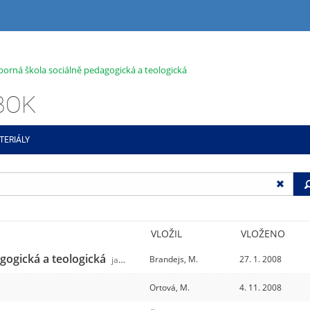
dborná škola sociálně pedagogická a teologická
ABOK
TERIÁLY
VLOŽIL
VLOŽENO
agogická a teologická
Brandejs, M.
27. 1. 2008
jabok
/31
Ortová, M.
4. 11. 2008