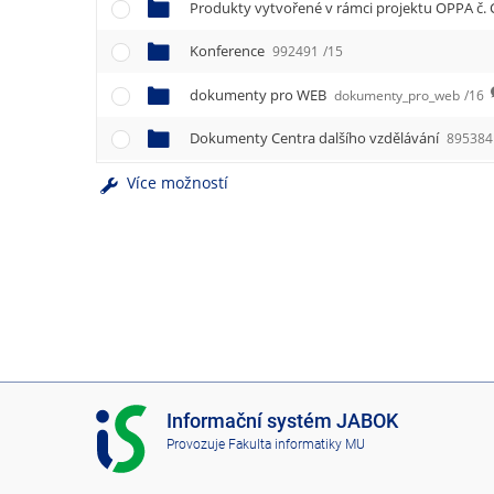
e
Produkty vytvořené v rámci projektu OPPA č. 
n
u
Konference
992491
/15
dokumenty pro WEB
dokumenty_pro_web
/16
Dokumenty Centra dalšího vzdělávání
895384
Více možností
I
Informační systém JABOK
S
Provozuje
Fakulta informatiky MU
J
A