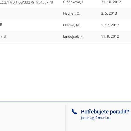
CZ.2.17/3.1.00/33279
Čihánková, I.
31. 10. 2012
954367
/8
Fischer, O.
2. 5. 2013
Ortová, M.
1. 12. 2017
Jandejsek, P.
11. 9. 2012
/18
Potřebujete poradit?
jabokis@fi.muni.cz