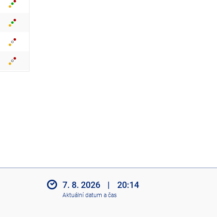
z
i
t
i
k
o
n
y
7. 8. 2026
|
20:14
Aktuální datum a čas