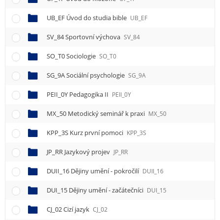
e
n
UB_EF Úvod do studia bible
UB_EF
u
SV_84 Sportovní výchova
SV_84
SO_T0 Sociologie
SO_T0
SG_9A Sociální psychologie
SG_9A
PEII_0Y Pedagogika II
PEII_0Y
MX_50 Metodický seminář k praxi
MX_50
KPP_3S Kurz první pomoci
KPP_3S
JP_RR Jazykový projev
JP_RR
DUII_16 Dějiny umění - pokročilí
DUII_16
DUI_15 Dějiny umění - začátečníci
DUI_15
CJ_02 Cizí jazyk
CJ_02