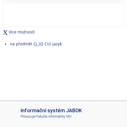
e
t
n
u
i
Více možností
na předmět CJ_02 Cizí jazyk
I
Informační systém JABOK
S
Provozuje
Fakulta informatiky MU
J
A