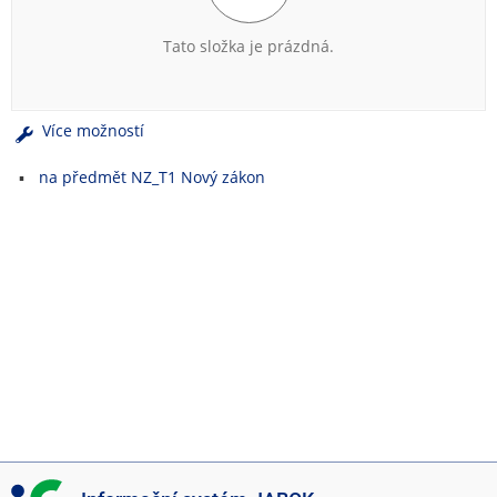
e
n
Tato složka je prázdná.
u
Více možností
na předmět NZ_T1 Nový zákon
I