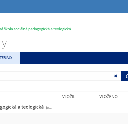
ná škola sociálně pedagogická a teologická
ly
TERIÁLY
VLOŽIL
VLOŽENO
agogická a teologická
jabok