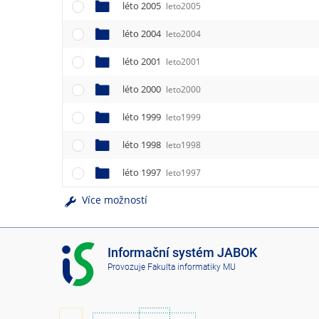
léto 2005
leto2005
léto 2004
leto2004
léto 2001
leto2001
léto 2000
leto2000
léto 1999
leto1999
léto 1998
leto1998
léto 1997
leto1997
Více možností
I
Informační systém JABOK
S
Provozuje
Fakulta informatiky MU
J
A
B