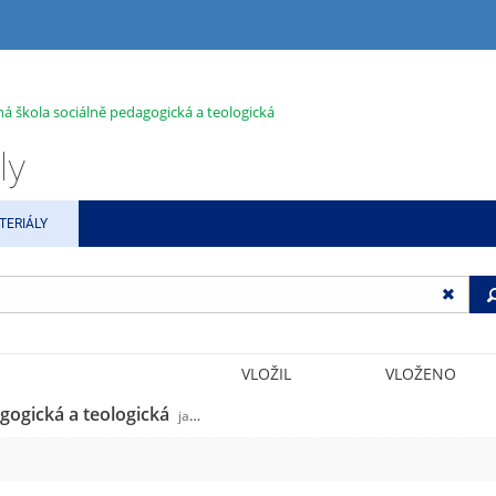
ná škola sociálně pedagogická a teologická
ly
TERIÁLY
VLOŽIL
VLOŽENO
agogická a teologická
jabok