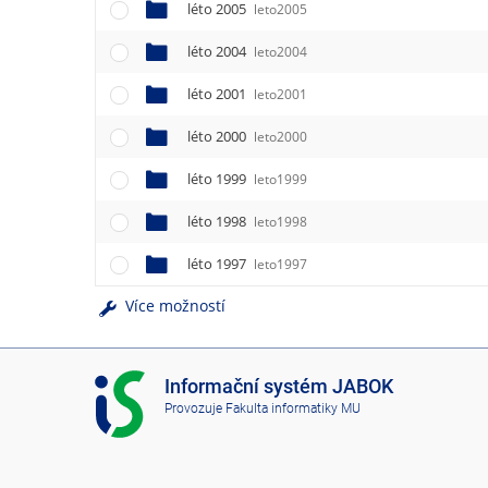
léto 2005
leto2005
léto 2004
leto2004
léto 2001
leto2001
léto 2000
leto2000
léto 1999
leto1999
léto 1998
leto1998
léto 1997
leto1997
Více možností
I
Informační systém JABOK
S
Provozuje
Fakulta informatiky MU
J
A
B