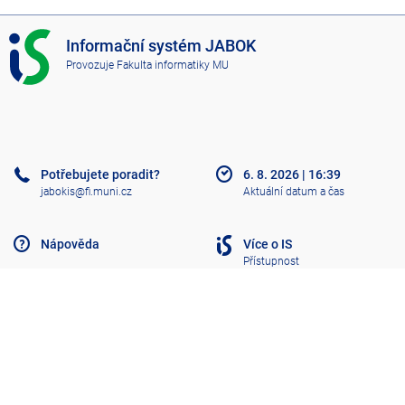
I
Informační systém JABOK
S
Provozuje
Fakulta informatiky MU
J
A
B
O
K
Potřebujete poradit?
6. 8. 2026
|
16:39
jabokis@fi.muni.cz
Aktuální datum a čas
Nápověda
Více o IS
Přístupnost
Klasický IS
Nahoru