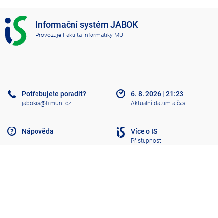
I
Informační systém JABOK
S
Provozuje
Fakulta informatiky MU
J
A
B
O
K
Potřebujete poradit?
6. 8. 2026
|
21:23
jabokis@fi.muni.cz
Aktuální datum a čas
Nápověda
Více o IS
Přístupnost
Klasický IS
Nahoru