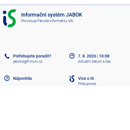
I
Informační systém JABOK
S
Provozuje
Fakulta informatiky MU
J
A
B
O
K
Potřebujete poradit?
7. 8. 2026
|
10:08
jabokis@fi.muni.cz
Aktuální datum a čas
Nápověda
Více o IS
Přístupnost
Klasický IS
Nahoru