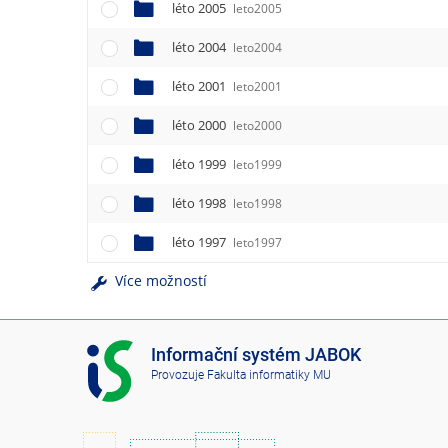
léto 2005
leto2005
léto 2004
leto2004
léto 2001
leto2001
léto 2000
leto2000
léto 1999
leto1999
léto 1998
leto1998
léto 1997
leto1997
Více možností
I
Informační systém JABOK
S
Provozuje
Fakulta informatiky MU
J
A
B