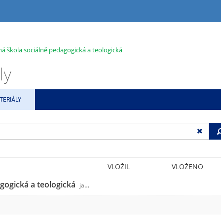
ná škola sociálně pedagogická a teologická
ly
TERIÁLY
VLOŽIL
VLOŽENO
agogická a teologická
jabok