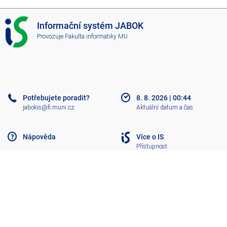
I
Informační systém JABOK
S
Provozuje
Fakulta informatiky MU
J
A
B
O
K
Potřebujete poradit?
8. 8. 2026
|
00:44
jabokis@fi.muni.cz
Aktuální datum a čas
Nápověda
Více o IS
Přístupnost
Klasický IS
Nahoru