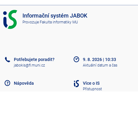
I
Informační systém JABOK
S
Provozuje
Fakulta informatiky MU
J
A
B
O
K
Potřebujete poradit?
9. 8. 2026
|
10:33
jabokis@fi.muni.cz
Aktuální datum a čas
Nápověda
Více o IS
Přístupnost
Klasický IS
Nahoru