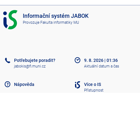
I
Informační systém JABOK
S
Provozuje
Fakulta informatiky MU
J
A
B
O
K
Potřebujete poradit?
9. 8. 2026
|
01:36
jabokis@fi.muni.cz
Aktuální datum a čas
Nápověda
Více o IS
Přístupnost
Klasický IS
Nahoru