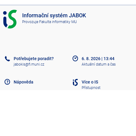
I
Informační systém JABOK
S
Provozuje
Fakulta informatiky MU
J
A
B
O
K
Potřebujete poradit?
6. 8. 2026
|
13:44
jabokis@fi.muni.cz
Aktuální datum a čas
Nápověda
Více o IS
Přístupnost
Klasický IS
Nahoru