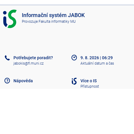
I
Informační systém JABOK
S
Provozuje
Fakulta informatiky MU
J
A
B
O
K
Potřebujete poradit?
9. 8. 2026
|
06:29
jabokis@fi.muni.cz
Aktuální datum a čas
Nápověda
Více o IS
Přístupnost
Klasický IS
Nahoru