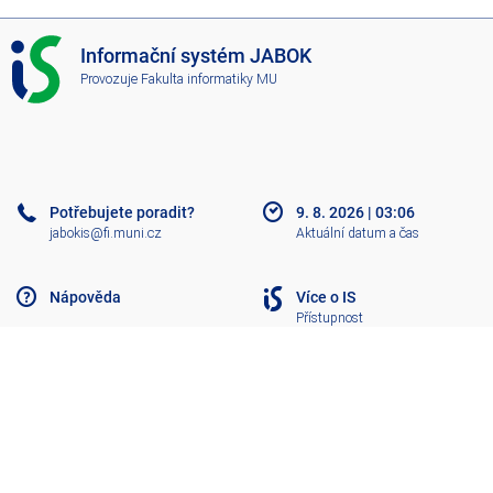
I
Informační systém JABOK
S
Provozuje
Fakulta informatiky MU
J
A
B
O
K
Potřebujete poradit?
9. 8. 2026
|
03:06
jabokis@fi.muni.cz
Aktuální datum a čas
Nápověda
Více o IS
Přístupnost
Klasický IS
Nahoru