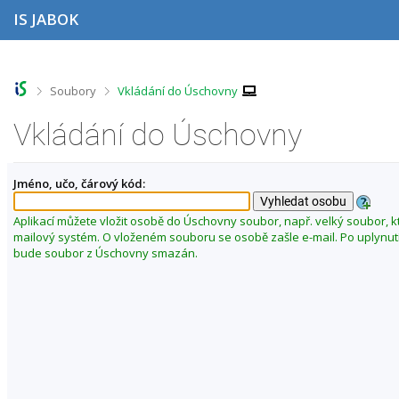
P
P
P
P
IS JABOK
ř
ř
ř
ř
e
e
e
e
s
s
s
s
k
k
k
k
o
o
o
o
>
>
Soubory
Vkládání do Úschovny
č
č
č
č
i
i
i
i
Vkládání do Úschovny
t
t
t
t
n
n
n
n
a
a
a
a
Jméno, učo, čárový kód:
h
h
o
p
o
l
b
a
r
a
s
t
Aplikací můžete vložit osobě do Úschovny soubor, např. velký soubor, k
n
v
a
i
mailový systém. O vloženém souboru se osobě zašle e-mail. Po uplynut
í
i
h
č
bude soubor z Úschovny smazán.
l
č
k
i
k
u
š
u
t
u