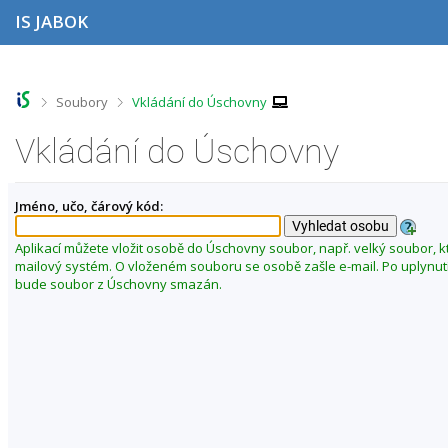
P
P
P
P
IS JABOK
ř
ř
ř
ř
e
e
e
e
s
s
s
s
k
k
k
k
o
o
o
o
>
>
Soubory
Vkládání do Úschovny
č
č
č
č
i
i
i
i
Vkládání do Úschovny
t
t
t
t
n
n
n
n
a
a
a
a
Jméno, učo, čárový kód:
h
h
o
p
o
l
b
a
r
a
s
t
Aplikací můžete vložit osobě do Úschovny soubor, např. velký soubor, k
n
v
a
i
mailový systém. O vloženém souboru se osobě zašle e-mail. Po uplynut
í
i
h
č
bude soubor z Úschovny smazán.
l
č
k
i
k
u
š
u
t
u