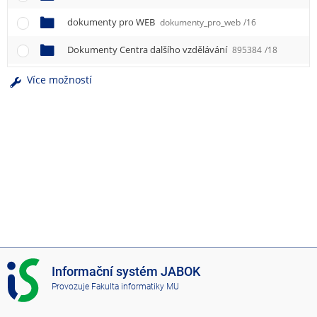
e
n
dokumenty pro WEB
dokumenty_pro_web
/16
u
Dokumenty Centra dalšího vzdělávání
895384
/18
Více možností
I
Informační systém JABOK
S
Provozuje
Fakulta informatiky MU
J
A