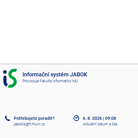
I
Informační systém JABOK
S
Provozuje
Fakulta informatiky MU
J
A
B
O
K
Potřebujete poradit?
6. 8. 2026
|
09:08
jabokis@fi.muni.cz
Aktuální datum a čas