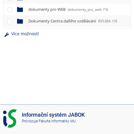
e
n
dokumenty pro WEB
dokumenty_pro_web
/16
u
Dokumenty Centra dalšího vzdělávání
895384
/18
Více možností
I
Informační systém JABOK
S
Provozuje
Fakulta informatiky MU
J
A