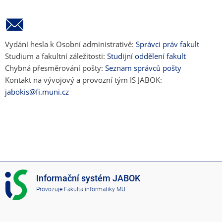
Vydání hesla k Osobní administrativě:
Správci práv fakult
Studium a fakultní záležitosti:
Studijní oddělení fakult
Chybná přesměrování pošty:
Seznam správců pošty
Kontakt na vývojový a provozní tým IS JABOK:
jabokis@fi.muni.cz
I
Informační systém JABOK
S
Provozuje
Fakulta informatiky MU
J
A
B