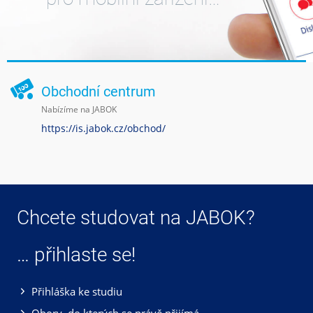
Obchodní centrum
Nabízíme na JABOK
https://is.jabok.cz/obchod/
Chcete studovat na JABOK?
… přihlaste se!
Přihláška ke studiu
Obory, do kterých se právě přijímá