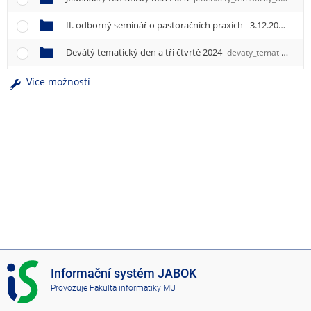
e
n
II. odborný seminář o pastoračních praxích - 3.12.2015
119
u
Devátý tematický den a tři čtvrtě 2024
devaty_tematicky_den_a_tri_ctvrte
Více možností
I
Informační systém JABOK
S
Provozuje
Fakulta informatiky MU
J