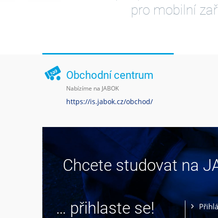
pro mobilní zař
Obchodní centrum
Nabízíme na JABOK
https://is.jabok.cz/obchod/
Chcete studovat na 
… přihlaste se!
Přihl