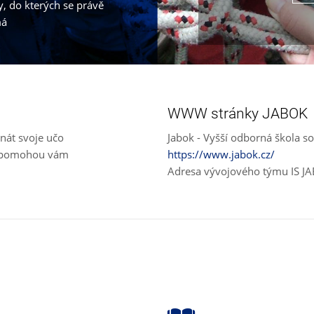
, do kterých se právě
má
WWW stránky JABOK
nát svoje učo
Jabok - Vyšší odborná škola so
e, pomohou vám
https://www.jabok.cz/
Adresa vývojového týmu IS J