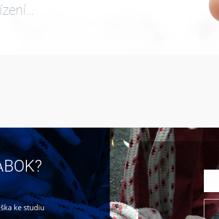
ízení…
JABOK?
áška ke studiu