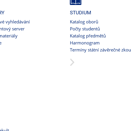
RY
STUDIUM
ové vyhledávání
Katalog oborů
tový server
Počty studentů
materiály
Katalog předmětů
e
Harmonogram
Termíny státní závěrečné zko
akult