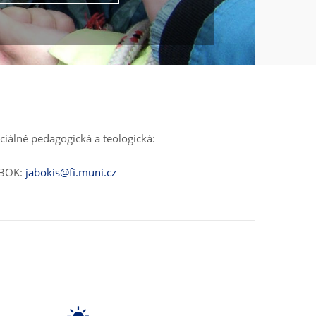
ciálně pedagogická a teologická:
ABOK:
jabokis@fi.muni.cz