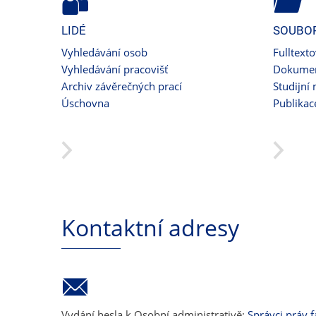
LIDÉ
SOUBO
Vyhledávání osob
Fulltext
Vyhledávání pracovišť
Dokumen
Archiv závěrečných prací
Studijní 
Úschovna
Publikac
Kontaktní adresy
Vydání hesla k Osobní administrativě:
Správci práv f