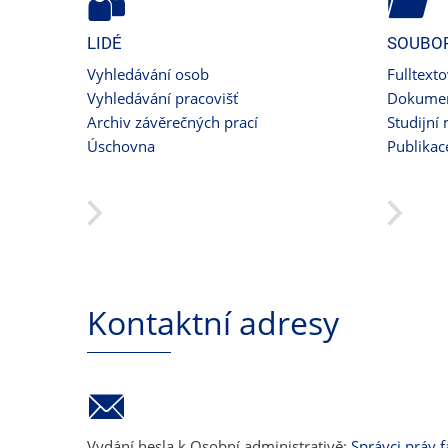
LIDÉ
SOUBO
Vyhledávání osob
Fulltext
Vyhledávání pracovišť
Dokumen
Archiv závěrečných prací
Studijní 
Úschovna
Publikac
Kontaktní adresy
Vydání hesla k Osobní administrativě:
Správci práv f