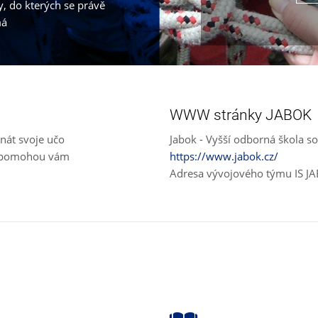
, do kterých se právě
má
WWW stránky JABOK
nát svoje učo
Jabok - Vyšší odborná škola so
e, pomohou vám
https://www.jabok.cz/
Adresa vývojového týmu IS J