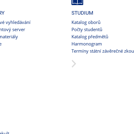
RY
STUDIUM
ové vyhledávání
Katalog oborů
tový server
Počty studentů
materiály
Katalog předmětů
e
Harmonogram
Termíny státní závěrečné zko
akult