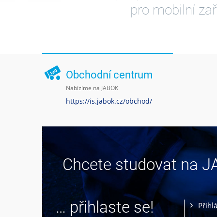
pro mobilní zař
Obchodní centrum
Nabízíme na JABOK
https://is.jabok.cz/obchod/
Chcete studovat na 
… přihlaste se!
Přihl