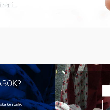
ízení…
JABOK?
áška ke studiu