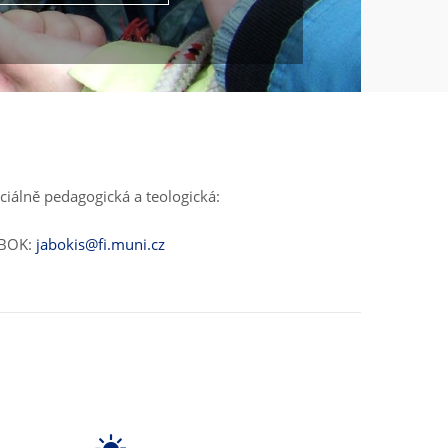
ciálně pedagogická a teologická:
ABOK:
jabokis@fi.muni.cz