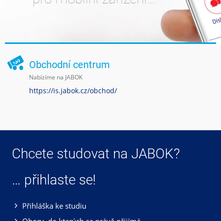
Obchodní centrum
Nabízíme na JABOK
https://is.jabok.cz/obchod/
Chcete studovat na JABOK?
… přihlaste se!
Přihláška ke studiu
Obory, do kterých se právě přijímá