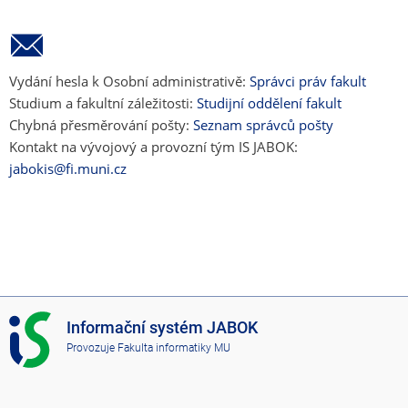
Vydání hesla k Osobní administrativě:
Správci práv fakult
Studium a fakultní záležitosti:
Studijní oddělení fakult
Chybná přesměrování pošty:
Seznam správců pošty
Kontakt na vývojový a provozní tým IS JABOK:
jabokis@fi.muni.cz
I
Informační systém JABOK
S
Provozuje
Fakulta informatiky MU
J
A
B