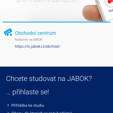
Obchodní centrum
Nabízíme na JABOK
https://is.jabok.cz/obchod/
Chcete studovat na JABOK?
… přihlaste se!
Přihláška ke studiu
Obory, do kterých se právě přijímá