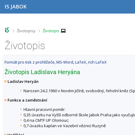
P
P
P
P
IS JABOK
ř
ř
ř
ř
e
e
e
e
s
s
s
s
k
k
k
k
o
o
o
o
>
>
Životopisy
Životopis
č
č
č
č
i
i
i
i
Životopis
t
t
t
t
n
n
n
n
a
a
a
a
Formát pro tisk z prohlížeče
,
MS-Word
,
LaTeX
,
rich LaTeX
h
h
o
p
o
l
b
a
Životopis Ladislava Heryána
r
a
s
t
n
v
a
i
Ladislav Heryán
í
i
h
č
l
č
k
Narozen 24.2.1960 v Novém Jičíně, svobodný, řeholní kněz (Sp
i
k
u
Funkce a zaměstnání
š
u
t
Hlavní pracovní poměr:
u
0,35 úvazku na Vyšší odborné škole Jabok Praha jako vyučují
0,4 na CMTF UP Olomouc;
0,7 úvazku kaplan ve Vazební věznici Ruzyně
Vzdělání