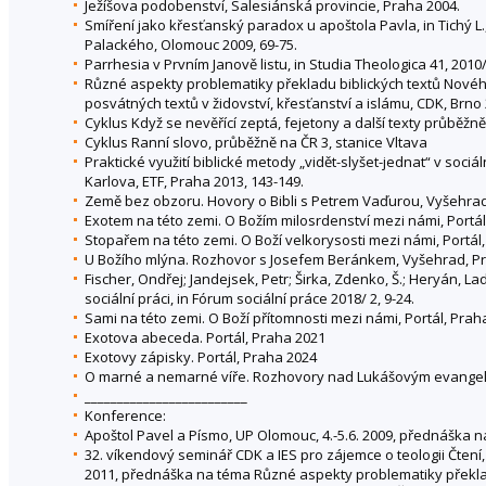
Ježíšova podobenství, Salesiánská provincie, Praha 2004.
Smíření jako křesťanský paradox u apoštola Pavla, in Tichý L.
Palackého, Olomouc 2009, 69-75.
Parrhesia v Prvním Janově listu, in Studia Theologica 41, 2010/
Různé aspekty problematiky překladu biblických textů Nového z
posvátných textů v židovství, křesťanství a islámu, CDK, Brno
Cyklus Když se nevěřící zeptá, fejetony a další texty průběžn
Cyklus Ranní slovo, průběžně na ČR 3, stanice Vltava
Praktické využití biblické metody „vidět-slyšet-jednat“ v sociál
Karlova, ETF, Praha 2013, 143-149.
Země bez obzoru. Hovory o Bibli s Petrem Vaďurou, Vyšehra
Exotem na této zemi. O Božím milosrdenství mezi námi, Portál
Stopařem na této zemi. O Boží velkorysosti mezi námi, Portál
U Božího mlýna. Rozhovor s Josefem Beránkem, Vyšehrad, P
Fischer, Ondřej; Jandejsek, Petr; Širka, Zdenko, Š.; Heryán, La
sociální práci, in Fórum sociální práce 2018/ 2, 9-24.
Sami na této zemi. O Boží přítomnosti mezi námi, Portál, Prah
Exotova abeceda. Portál, Praha 2021
Exotovy zápisky. Portál, Praha 2024
O marné a nemarné víře. Rozhovory nad Lukášovým evangeli
_________________________
Konference:
Apoštol Pavel a Písmo, UP Olomouc, 4.-5.6. 2009, přednáška 
32. víkendový seminář CDK a IES pro zájemce o teologii Čtení, 
2011, přednáška na téma Různé aspekty problematiky překla