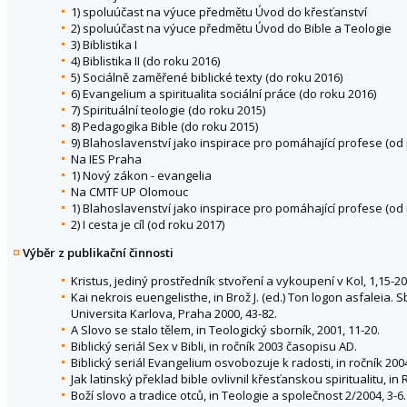
1) spoluúčast na výuce předmětu Úvod do křesťanství
2) spoluúčast na výuce předmětu Úvod do Bible a Teologie
3) Biblistika I
4) Biblistika II (do roku 2016)
5) Sociálně zaměřené biblické texty (do roku 2016)
6) Evangelium a spiritualita sociální práce (do roku 2016)
7) Spirituální teologie (do roku 2015)
8) Pedagogika Bible (do roku 2015)
9) Blahoslavenství jako inspirace pro pomáhající profese (od
Na IES Praha
1) Nový zákon - evangelia
Na CMTF UP Olomouc
1) Blahoslavenství jako inspirace pro pomáhající profese (od
2) I cesta je cíl (od roku 2017)
Výběr z publikační činnosti
Kristus, jediný prostředník stvoření a vykoupení v Kol, 1,15-20,
Kai nekrois euengelisthe, in Brož J. (ed.) Ton logon asfaleia.
Universita Karlova, Praha 2000, 43-82.
A Slovo se stalo tělem, in Teologický sborník, 2001, 11-20.
Biblický seriál Sex v Bibli, in ročník 2003 časopisu AD.
Biblický seriál Evangelium osvobozuje k radosti, in ročník 2
Jak latinský překlad bible ovlivnil křesťanskou spiritualitu, i
Boží slovo a tradice otců, in Teologie a společnost 2/2004, 3-6.