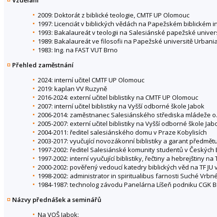
2009: Doktorát z biblické teologie, CMTF UP Olomouc
1997: Licenciát v biblických vědách na Papežském biblickém in
1993: Bakalaureát v teologii na Salesiánské papežské univers
1989: Bakalaureát ve filosofii na Papežské universitě Urbani
1983: Ing. na FAST VUT Brno
Přehled zaměstnání
2024: interní učitel CMTF UP Olomouc
2019: kaplan VV Ruzyně
2016-2024: externí učitel biblistiky na CMTF UP Olomouc
2007: interní učitel biblistiky na Vyšší odborné škole Jabok
2006-2014: zaměstnanec Salesiánského střediska mládeže o.p
2005-2007: externí učitel biblistiky na Vyšší odborné škole Jab
2004-2011: ředitel salesiánského domu v Praze Kobylisích
2003-2017: vyučující novozákonní biblistiky a garant předmě
1997-2002: ředitel Salesiánské komunity studentů v Českých 
1997-2002: interní vyučující biblistiky, řečtiny a hebrejštiny n
2000-2002: pověřený vedoucí katedry biblických věd na TF JU 
1998-2002: administrator in spiritualibus farnosti Suché Vrbn
1984-1987: technolog závodu Panelárna Líšeň podniku CGK 
Názvy přednášek a seminářů
Na VOŠ Jabok: