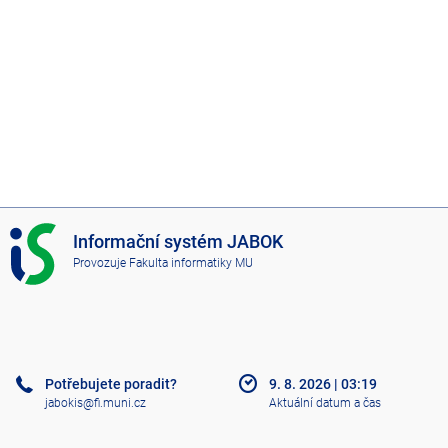
I
Informační systém JABOK
S
Provozuje
Fakulta informatiky MU
J
A
B
O
K
Potřebujete poradit?
9. 8. 2026
|
03:19
jabokis@fi.muni.cz
Aktuální datum a čas