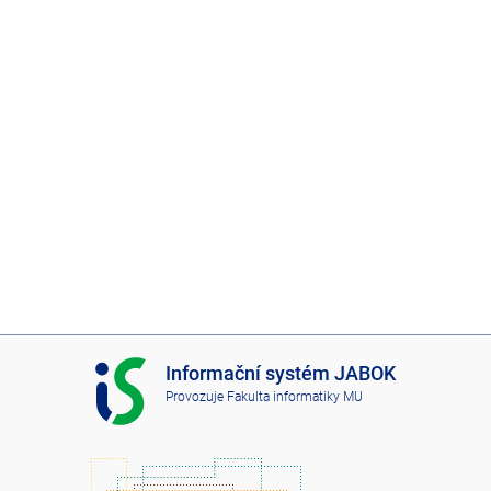
I
Informační systém JABOK
S
Provozuje
Fakulta informatiky MU
J
A
B
O