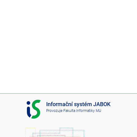
I
Informační systém JABOK
S
Provozuje
Fakulta informatiky MU
J
A
B
O