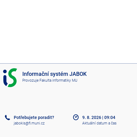
I
Informační systém JABOK
S
Provozuje
Fakulta informatiky MU
J
A
B
O
K
Potřebujete poradit?
9. 8. 2026
|
09:04
jabokis@fi.muni.cz
Aktuální datum a čas