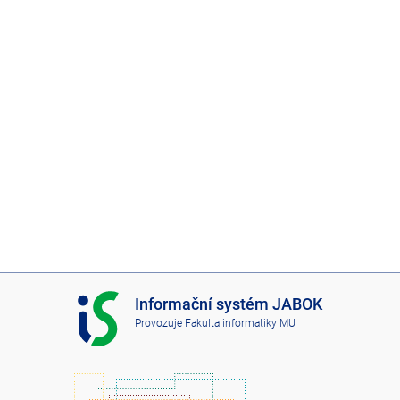
I
Informační systém JABOK
S
Provozuje
Fakulta informatiky MU
J
A
B
O