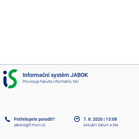
I
Informační systém JABOK
S
Provozuje
Fakulta informatiky MU
J
A
B
O
K
Potřebujete poradit?
7. 8. 2026
|
13:08
jabokis@fi.muni.cz
Aktuální datum a čas