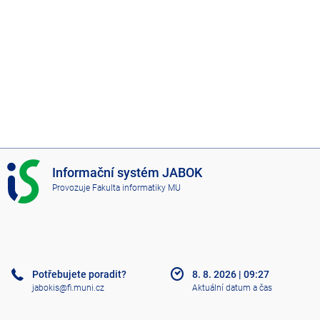
I
Informační systém JABOK
S
Provozuje
Fakulta informatiky MU
J
A
B
O
K
Potřebujete poradit?
8. 8. 2026
|
09:27
jabokis@fi.muni.cz
Aktuální datum a čas